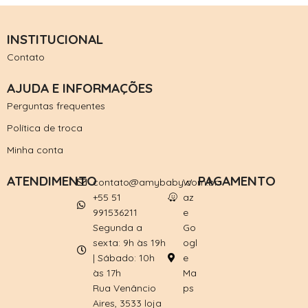
INSTITUCIONAL
Contato
AJUDA E INFORMAÇÕES
Perguntas frequentes
Política de troca
Minha conta
ATENDIMENTO
PAGAMENTO
contato@amybaby.com.br
W
+55 51
az
991536211
e
Segunda a
Go
sexta: 9h às 19h
ogl
| Sábado: 10h
e
às 17h
Ma
Rua Venâncio
ps
Aires, 3533 loja