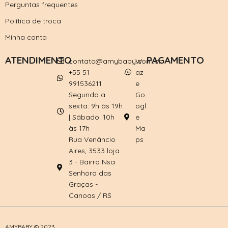
Perguntas frequentes
Política de troca
Minha conta
ATENDIMENTO
PAGAMENTO
contato@amybaby.com.br
W
+55 51
az
991536211
e
Segunda a
Go
sexta: 9h às 19h
ogl
| Sábado: 10h
e
às 17h
Ma
Rua Venâncio
ps
Aires, 3533 loja
3 - Bairro Nsa
Senhora das
Graças -
Canoas / RS
AMYBABY © 2023