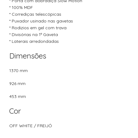
* Porta com dobradiça Slow Motion
* 100% MDF
* Corrediças telescópicas
* Puxador usinado nas gavetas
* Rodizios em gel com trava
* Divisórias na 1ª Gaveta
* Laterais arredondadas
Dimensões
1370 mm
926 mm
453 mm
Cor
OFF WHITE / FREIJÓ