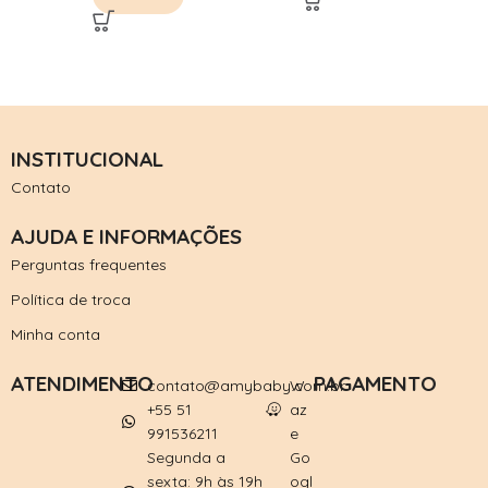
INSTITUCIONAL
Contato
AJUDA E INFORMAÇÕES
Perguntas frequentes
Política de troca
Minha conta
ATENDIMENTO
PAGAMENTO
contato@amybaby.com.br
W
+55 51
az
991536211
e
Segunda a
Go
sexta: 9h às 19h
ogl