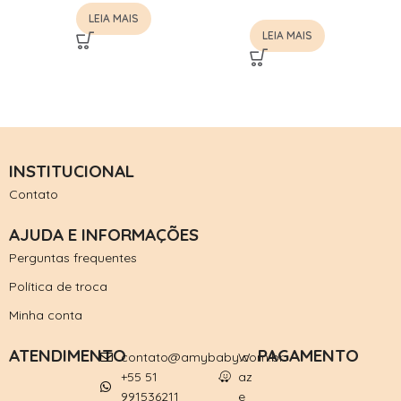
LEIA MAIS
LEIA MAIS
INSTITUCIONAL
Contato
AJUDA E INFORMAÇÕES
Perguntas frequentes
Política de troca
Minha conta
ATENDIMENTO
PAGAMENTO
contato@amybaby.com.br
W
+55 51
az
991536211
e