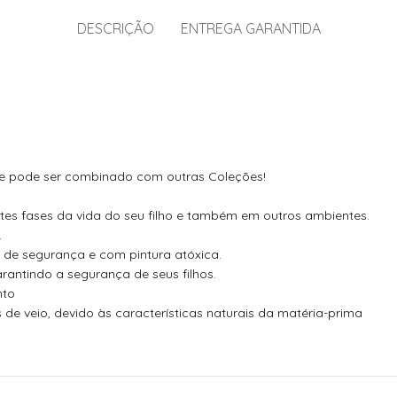
DESCRIÇÃO
ENTREGA GARANTIDA
ue pode ser combinado com outras Coleções!
tes fases da vida do seu filho e também em outros ambientes.
.
de segurança e com pintura atóxica.
antindo a segurança de seus filhos.
nto
e veio, devido às características naturais da matéria-prima