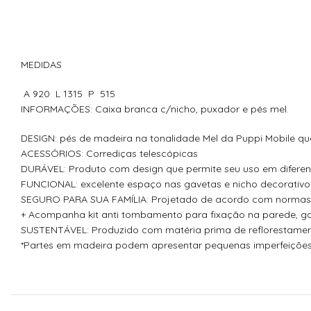
MEDIDAS
A 920 L 1315 P 515
INFORMAÇÕES: Caixa branca c/nicho, puxador e pés mel.
DESIGN:
pés de madeira na tonalidade Mel da Puppi Mobile q
ACESSÓRIOS
: Corrediças telescópicas
DURÁVEL
: Produto com design que permite seu uso em diferen
FUNCIONAL
: excelente espaço nas gavetas e nicho decorativo
SEGURO PARA SUA FAMÍLIA
: Projetado de acordo com normas 
+
Acompanha kit anti tombamento para fixação na parede, gar
SUSTENTÁVEL
: Produzido com matéria prima de reflorestame
*Partes em madeira podem apresentar pequenas imperfeições d