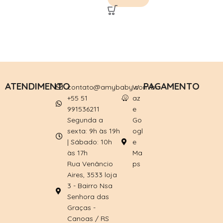
ATENDIMENTO
PAGAMENTO
contato@amybaby.com.br
W
+55 51
az
991536211
e
Segunda a
Go
sexta: 9h às 19h
ogl
| Sábado: 10h
e
às 17h
Ma
Rua Venâncio
ps
Aires, 3533 loja
3 - Bairro Nsa
Senhora das
Graças -
Canoas / RS