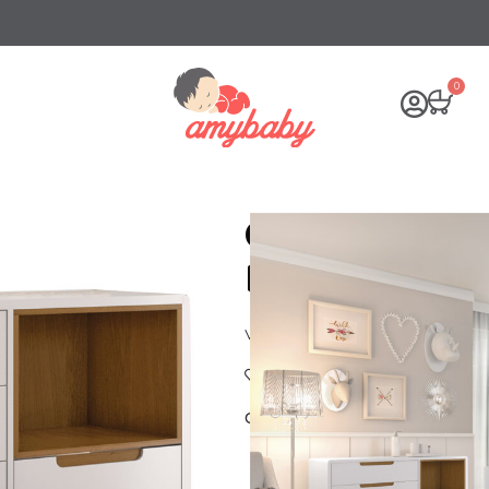
0
CÔMODA CAPR
PUXADORES E
Valor sob consulta
Adicionar a Lista de Desejos
Compartilhe: