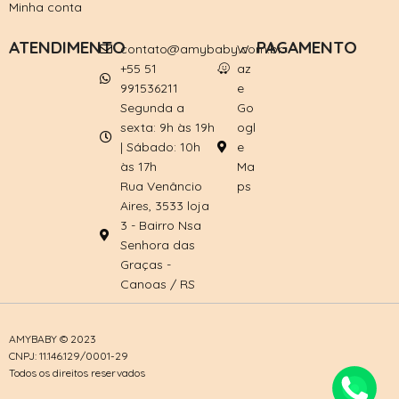
Minha conta
ATENDIMENTO
PAGAMENTO
contato@amybaby.com.br
W
+55 51
az
991536211
e
Segunda a
Go
sexta: 9h às 19h
ogl
| Sábado: 10h
e
às 17h
Ma
Rua Venâncio
ps
Aires, 3533 loja
3 - Bairro Nsa
Senhora das
Graças -
Canoas / RS
AMYBABY © 2023
CNPJ: 11.146.129/0001-29
Todos os direitos reservados