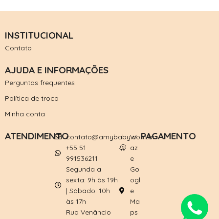
INSTITUCIONAL
Contato
AJUDA E INFORMAÇÕES
Perguntas frequentes
Política de troca
Minha conta
ATENDIMENTO
PAGAMENTO
contato@amybaby.com.br
W
+55 51
az
991536211
e
Segunda a
Go
sexta: 9h às 19h
ogl
| Sábado: 10h
e
às 17h
Ma
Rua Venâncio
ps